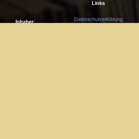
Links
Datenschutzerklärung
Inhaber:
Es gelten die
AGB
Nachhaltigkeit CSR
Kay Burki
Erdbergstr. 10/3
Feedback
1030 Wien
Bitte senden Sie uns Ihre Ideen,
UID: AT U67122678
Fehlerberichte und Anregungen!
Jedes Feedback ist für uns sehr
Impressum:
wichtig und wird von uns sehr
WKO Wien
geschätzt.
Part of the network: