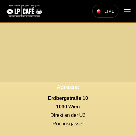
Skip
Men
LIVE
to
main
content
Adresse:
Erdbergstraße 10
1030 Wien
Direkt an der U3
Rochusgasse!