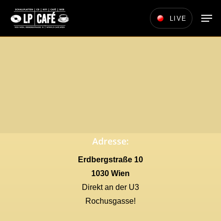
Skip
Men
LIVE
to
main
content
Adresse:
Erdbergstraße 10
1030 Wien
Direkt an der U3
Rochusgasse!