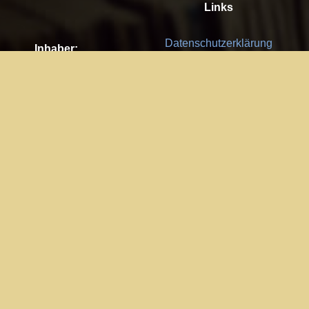
Links
Datenschutzerklärung
Inhaber:
Es gelten die
AGB
Nachhaltigkeit CSR
Kay Burki
Erdbergstr. 10/3
Feedback
1030 Wien
Bitte senden Sie uns Ihre Ideen,
UID: AT U67122678
Fehlerberichte und Anregungen!
Jedes Feedback ist für uns sehr
Impressum:
wichtig und wird von uns sehr
WKO Wien
geschätzt.
Part of the network: