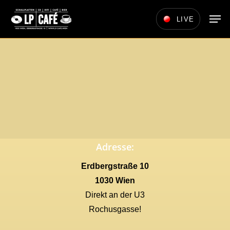
Skip
Men
LIVE
to
main
content
Adresse:
Erdbergstraße 10
1030 Wien
Direkt an der U3
Rochusgasse!