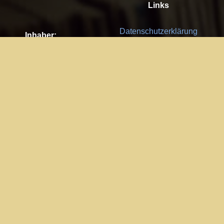
Links
Datenschutzerklärung
Inhaber:
Es gelten die
AGB
Nachhaltigkeit CSR
Kay Burki
Erdbergstr. 10/3
Feedback
1030 Wien
Bitte senden Sie uns Ihre Ideen,
UID: AT U67122678
Fehlerberichte und Anregungen!
Jedes Feedback ist für uns sehr
Impressum:
wichtig und wird von uns sehr
WKO Wien
geschätzt.
Part of the network: