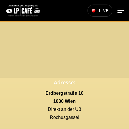
Skip
Men
LIVE
to
main
content
Adresse:
Erdbergstraße 10
1030 Wien
Direkt an der U3
Rochusgasse!