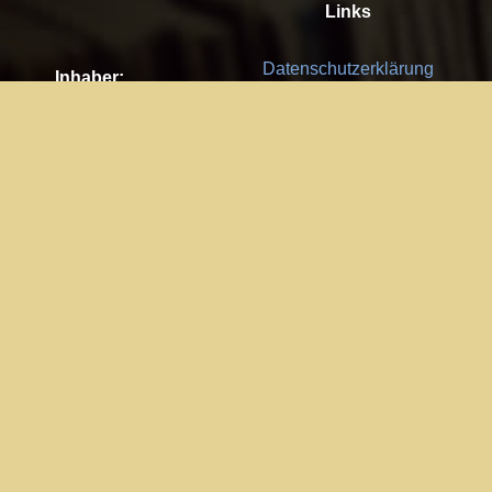
Links
Datenschutzerklärung
Inhaber:
Es gelten die
AGB
Nachhaltigkeit CSR
Kay Burki
Erdbergstr. 10/3
Feedback
1030 Wien
Bitte senden Sie uns Ihre Ideen,
UID: AT U67122678
Fehlerberichte und Anregungen!
Jedes Feedback ist für uns sehr
Impressum:
wichtig und wird von uns sehr
WKO Wien
geschätzt.
Part of the network: