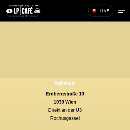
Skip
Men
LIVE
to
main
content
Adresse:
Erdbergstraße 10
1030 Wien
Direkt an der U3
Rochusgasse!