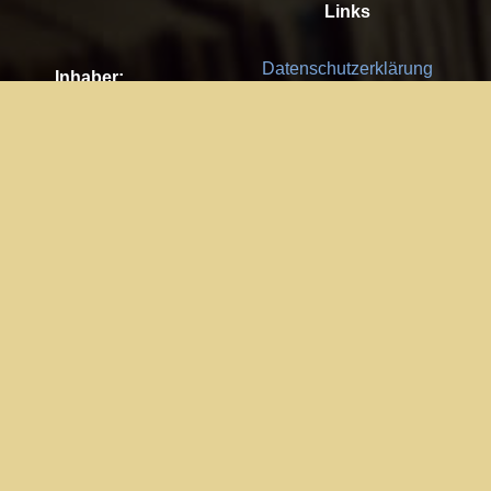
Links
Datenschutzerklärung
Inhaber:
Es gelten die
AGB
Nachhaltigkeit CSR
Kay Burki
Erdbergstr. 10/3
Feedback
1030 Wien
Bitte senden Sie uns Ihre Ideen,
UID: AT U67122678
Fehlerberichte und Anregungen!
Jedes Feedback ist für uns sehr
Impressum:
wichtig und wird von uns sehr
WKO Wien
geschätzt.
Part of the network: