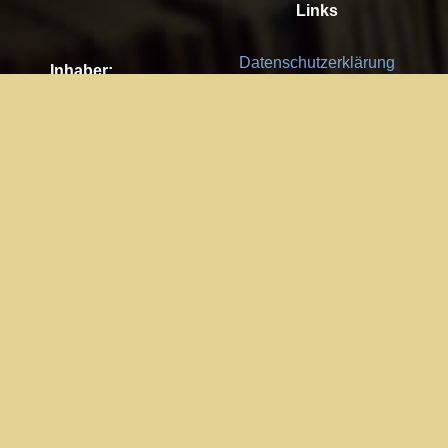
Links
Datenschutzerklärung
Inhaber:
Es gelten die
AGB
Nachhaltigkeit CSR
Kay Burki
Erdbergstr. 10/3
Feedback
1030 Wien
Bitte senden Sie uns Ihre Ideen,
UID: AT U67122678
Fehlerberichte und Anregungen!
Jedes Feedback ist für uns sehr
Impressum:
wichtig und wird von uns sehr
WKO Wien
geschätzt.
Part of the network: