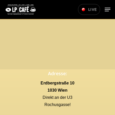
Skip
Men
LIVE
to
main
content
Adresse:
Erdbergstraße 10
1030 Wien
Direkt an der U3
Rochusgasse!