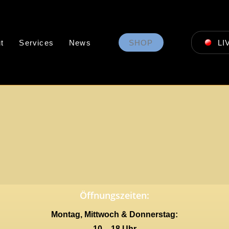
t
Services
News
SHOP
LI
Öffnungszeiten:
Montag, Mittwoch & Donnerstag:
10 – 18 Uhr