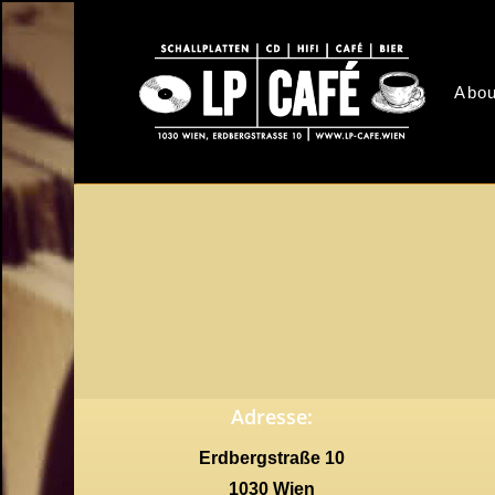
Skip
to
main
Abou
content
Adresse:
Erdbergstraße 10
1030 Wien