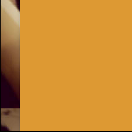
Inhaber:
Kay Burki
Erdbergstr. 10/3
1030 Wien
UID: AT U67122678