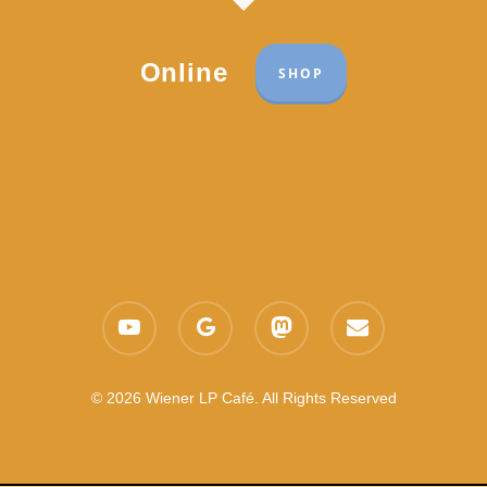
Online
SHOP
Part of the network:
Links
youtube
google-
mastodon
email
Datenschutzerklärung
plus
Es gelten die
AGB
Nachhaltigkeit CSR
© 2026 Wiener LP Café. All Rights Reserved
Feedback