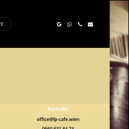
Google-
Whatsapp
Phone
Email
VE
Plus
Kontakt:
office@lp-cafe.wien
0660 631 84 74