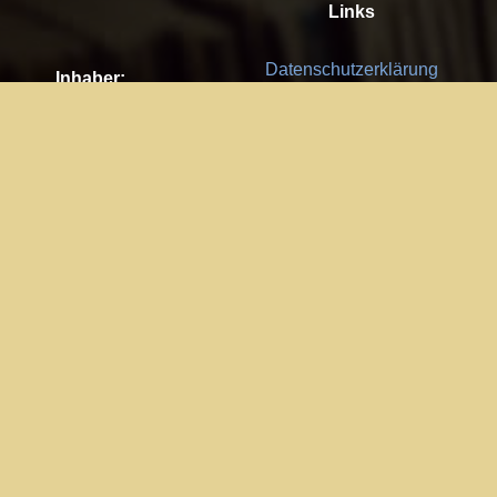
Links
Datenschutzerklärung
Inhaber:
Es gelten die
AGB
Nachhaltigkeit CSR
Kay Burki
Erdbergstr. 10/3
Feedback
1030 Wien
Bitte senden Sie uns Ihre Ideen,
UID: AT U67122678
Fehlerberichte und Anregungen!
Jedes Feedback ist für uns sehr
Impressum:
wichtig und wird von uns sehr
WKO Wien
geschätzt.
Part of the network: