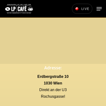
Skip
Men
LIVE
to
main
content
Adresse:
Erdbergstraße 10
1030 Wien
Direkt an der U3
Rochusgasse!