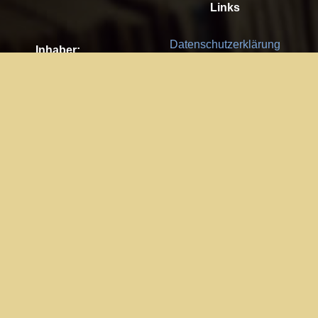
Links
Datenschutzerklärung
Inhaber:
Es gelten die
AGB
Nachhaltigkeit CSR
Kay Burki
Erdbergstr. 10/3
Feedback
1030 Wien
Bitte senden Sie uns Ihre Ideen,
UID: AT U67122678
Fehlerberichte und Anregungen!
Jedes Feedback ist für uns sehr
Impressum:
wichtig und wird von uns sehr
WKO Wien
geschätzt.
Part of the network: