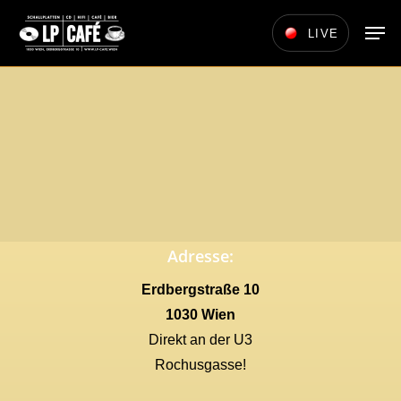
Skip
Men
LIVE
to
main
content
Adresse:
Erdbergstraße 10
1030 Wien
Direkt an der U3
Rochusgasse!