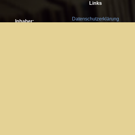
Links
Datenschutzerklärung
Inhaber:
Es gelten die
AGB
Nachhaltigkeit CSR
Kay Burki
Erdbergstr. 10/3
Feedback
1030 Wien
Bitte senden Sie uns Ihre Ideen,
UID: AT U67122678
Fehlerberichte und Anregungen!
Jedes Feedback ist für uns sehr
Impressum:
wichtig und wird von uns sehr
WKO Wien
geschätzt.
Part of the network: