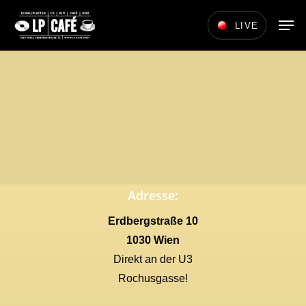
Skip
Men
LIVE
to
main
content
Adresse:
Erdbergstraße 10
1030 Wien
Direkt an der U3
Rochusgasse!