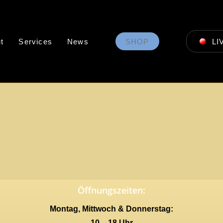
t
Services
News
SHOP
LI
Öffnungszeiten:
Montag, Mittwoch & Donnerstag:
10 – 18 Uhr