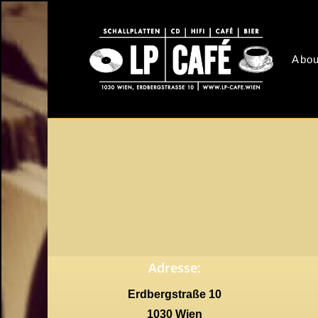
Skip
to
main
Abou
content
Adresse:
Erdbergstraße 10
1030 Wien