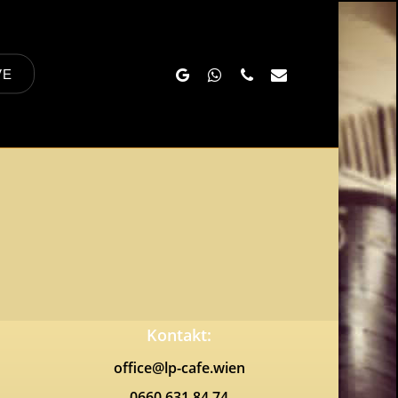
Google-
Whatsapp
Phone
Email
VE
Plus
Kontakt:
office@lp-cafe.wien
0660 631 84 74