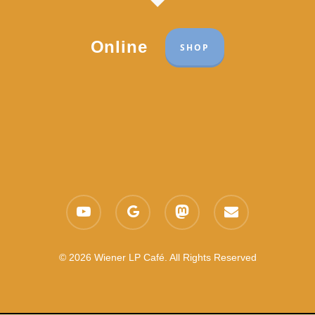
Online
SHOP
Part of the network:
Links
youtube
google-
mastodon
email
Datenschutzerklärung
plus
Es gelten die
AGB
Nachhaltigkeit CSR
© 2026 Wiener LP Café. All Rights Reserved
Feedback