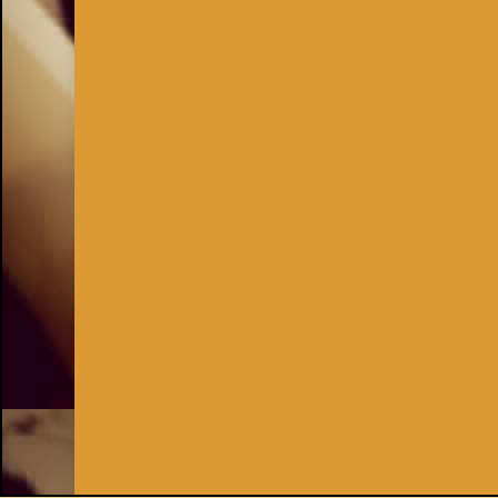
Inhaber:
Kay Burki
Erdbergstr. 10/3
1030 Wien
UID: AT U67122678