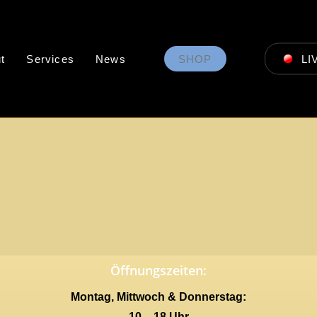
t
Services
News
SHOP
LI
Öffnungszeiten:
Montag, Mittwoch & Donnerstag:
10 – 18 Uhr