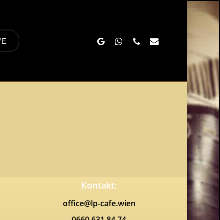
Google-
Whatsapp
Phone
Email
VE
Plus
Kontakt:
office@lp-cafe.wien
0660 631 84 74