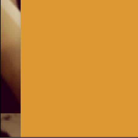
Inhaber:
Kay Burki
Erdbergstr. 10/3
1030 Wien
UID: AT U67122678