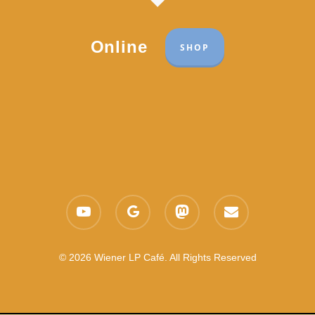
Online
SHOP
Part of the network:
Links
youtube
google-
mastodon
email
Datenschutzerklärung
plus
Es gelten die
AGB
Nachhaltigkeit CSR
© 2026 Wiener LP Café. All Rights Reserved
Feedback