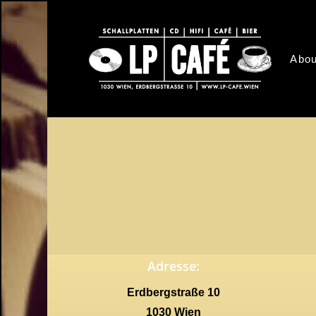
Skip
to
main
Abou
content
Adresse:
Erdbergstraße 10
1030 Wien