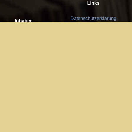
Links
Datenschutzerklärung
Inhaber:
Es gelten die
AGB
Nachhaltigkeit CSR
Kay Burki
Erdbergstr. 10/3
Feedback
1030 Wien
Bitte senden Sie uns Ihre Ideen,
UID: AT U67122678
Fehlerberichte und Anregungen!
Jedes Feedback ist für uns sehr
Impressum:
wichtig und wird von uns sehr
WKO Wien
geschätzt.
Part of the network: