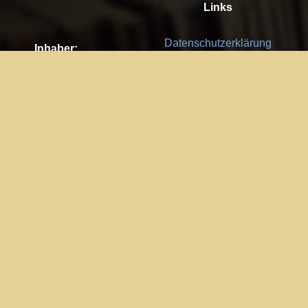
Links
Datenschutzerklärung
Inhaber:
Es gelten die
AGB
Nachhaltigkeit CSR
Kay Burki
Erdbergstr. 10/3
Feedback
1030 Wien
Bitte senden Sie uns Ihre Ideen,
UID: AT U67122678
Fehlerberichte und Anregungen!
Jedes Feedback ist für uns sehr
Impressum:
wichtig und wird von uns sehr
WKO Wien
geschätzt.
Part of the network: