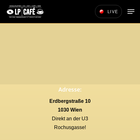
Skip
Men
LIVE
to
main
content
Adresse:
Erdbergstraße 10
1030 Wien
Direkt an der U3
Rochusgasse!