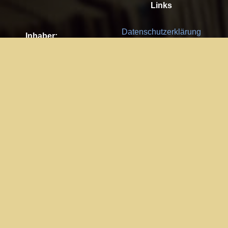
Links
Datenschutzerklärung
Inhaber:
Es gelten die
AGB
Nachhaltigkeit CSR
Kay Burki
Erdbergstr. 10/3
Feedback
1030 Wien
Bitte senden Sie uns Ihre Ideen,
UID: AT U67122678
Fehlerberichte und Anregungen!
Jedes Feedback ist für uns sehr
Impressum:
wichtig und wird von uns sehr
WKO Wien
geschätzt.
Part of the network: