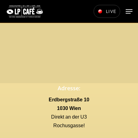
Skip
Men
LIVE
to
main
content
Adresse:
Erdbergstraße 10
1030 Wien
Direkt an der U3
Rochusgasse!