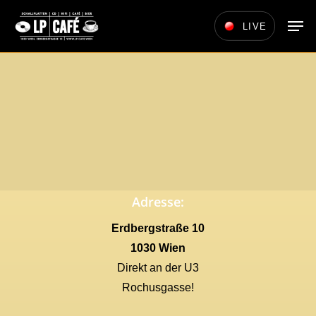
Skip
Men
LIVE
to
main
content
Adresse:
Erdbergstraße 10
1030 Wien
Direkt an der U3
Rochusgasse!