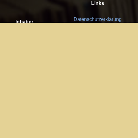
Links
Datenschutzerklärung
Inhaber:
Es gelten die
AGB
Nachhaltigkeit CSR
Kay Burki
Erdbergstr. 10/3
Feedback
1030 Wien
Bitte senden Sie uns Ihre Ideen,
UID: AT U67122678
Fehlerberichte und Anregungen!
Jedes Feedback ist für uns sehr
Impressum:
wichtig und wird von uns sehr
WKO Wien
geschätzt.
Part of the network: