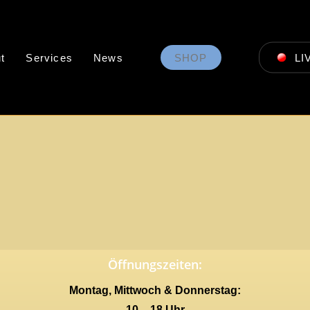
t
Services
News
SHOP
LI
Öffnungszeiten:
Montag, Mittwoch & Donnerstag:
10 – 18 Uhr