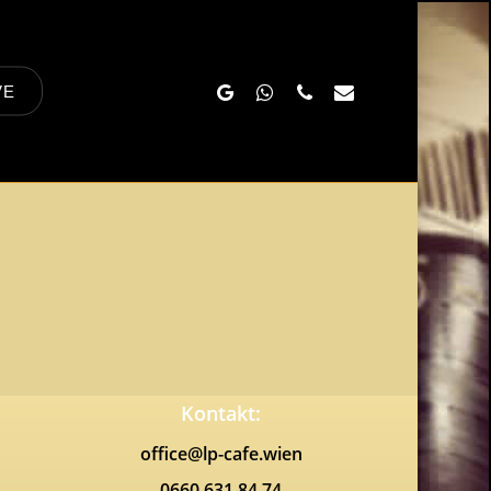
Google-
Whatsapp
Phone
Email
VE
Plus
Kontakt:
office@lp-cafe.wien
0660 631 84 74