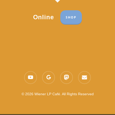
Online
SHOP
Part of the network:
Links
youtube
google-
mastodon
email
Datenschutzerklärung
plus
Es gelten die
AGB
Nachhaltigkeit CSR
© 2026 Wiener LP Café. All Rights Reserved
Feedback