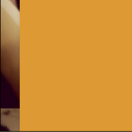
Inhaber:
Kay Burki
Erdbergstr. 10/3
1030 Wien
UID: AT U67122678