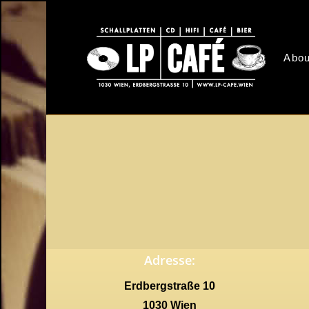
Skip
to
main
Abou
content
Adresse:
Erdbergstraße 10
1030 Wien