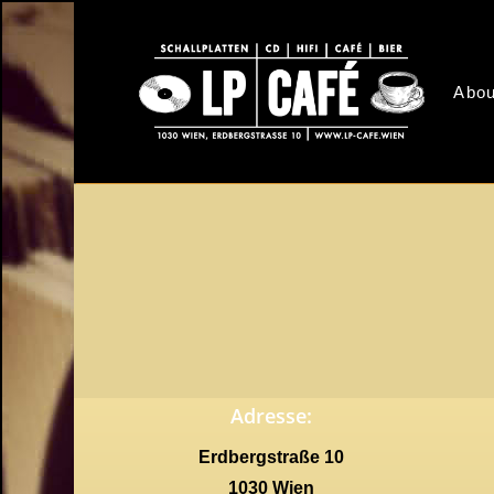
Skip
to
main
Abou
content
Adresse:
Erdbergstraße 10
1030 Wien