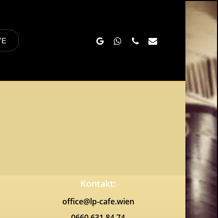
Google-
Whatsapp
Phone
Email
VE
Plus
Kontakt:
office@lp-cafe.wien
0660 631 84 74