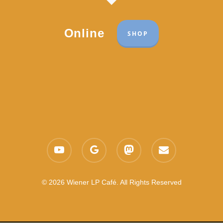
Online
SHOP
Part of the network:
Links
youtube
google-
mastodon
email
Datenschutzerklärung
plus
Es gelten die
AGB
Nachhaltigkeit CSR
© 2026 Wiener LP Café. All Rights Reserved
Feedback