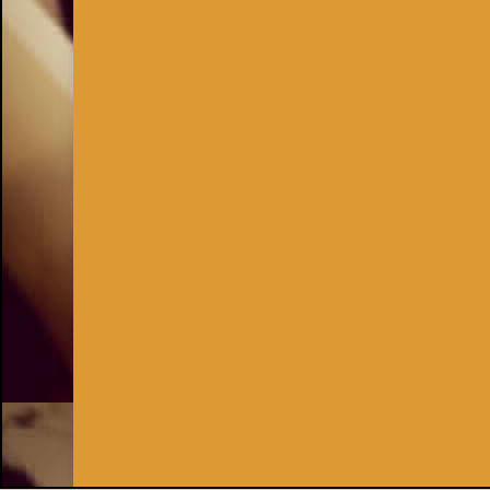
Inhaber:
Kay Burki
Erdbergstr. 10/3
1030 Wien
UID: AT U67122678