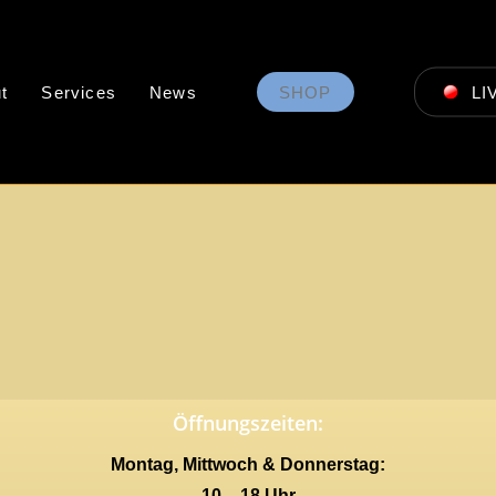
t
Services
News
SHOP
LI
Öffnungszeiten:
Montag, Mittwoch & Donnerstag:
10 – 18 Uhr