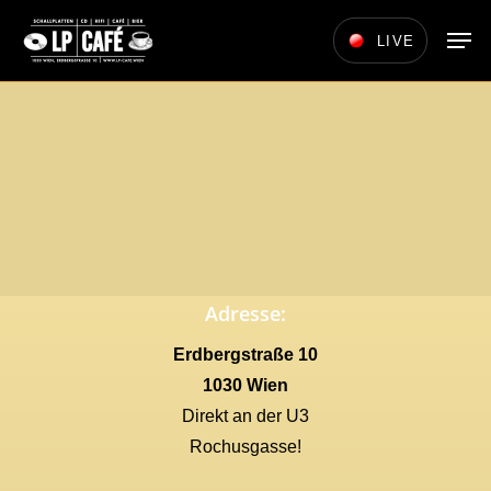
Skip
Men
LIVE
to
main
content
Adresse:
Erdbergstraße 10
1030 Wien
Direkt an der U3
Rochusgasse!