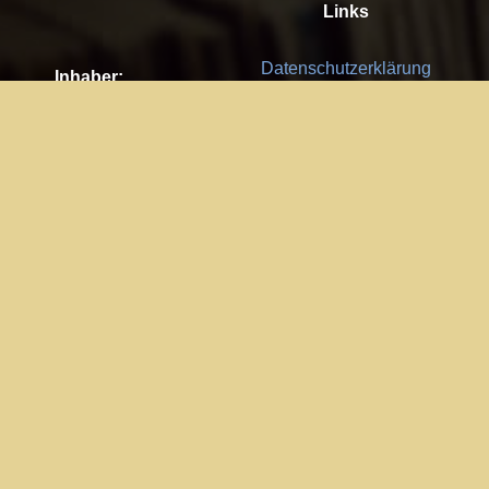
Links
Datenschutzerklärung
Inhaber:
Es gelten die
AGB
Nachhaltigkeit CSR
Kay Burki
Erdbergstr. 10/3
Feedback
1030 Wien
Bitte senden Sie uns Ihre Ideen,
UID: AT U67122678
Fehlerberichte und Anregungen!
Jedes Feedback ist für uns sehr
Impressum:
wichtig und wird von uns sehr
WKO Wien
geschätzt.
Part of the network: