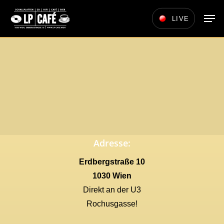
Skip
Men
LIVE
to
main
content
Adresse:
Erdbergstraße 10
1030 Wien
Direkt an der U3
Rochusgasse!