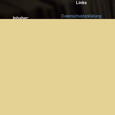
Links
Datenschutzerklärung
Inhaber:
Es gelten die
AGB
Nachhaltigkeit CSR
Kay Burki
Erdbergstr. 10/3
Feedback
1030 Wien
Bitte senden Sie uns Ihre Ideen,
UID: AT U67122678
Fehlerberichte und Anregungen!
Jedes Feedback ist für uns sehr
Impressum:
wichtig und wird von uns sehr
WKO Wien
geschätzt.
Part of the network: