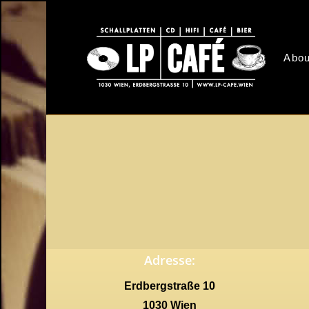
Skip
to
main
Abou
content
Adresse:
Erdbergstraße 10
1030 Wien