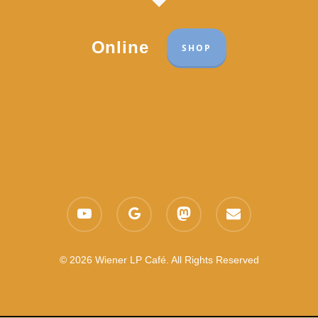
Online
SHOP
Part of the network:
Links
youtube
google-
mastodon
email
Datenschutzerklärung
plus
Es gelten die
AGB
Nachhaltigkeit CSR
© 2026 Wiener LP Café. All Rights Reserved
Feedback