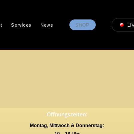
t
Services
News
SHOP
LI
Öffnungszeiten:
Montag, Mittwoch & Donnerstag:
10 – 18 Uhr