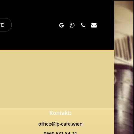
Google-
Whatsapp
Phone
Email
VE
Plus
Kontakt:
office@lp-cafe.wien
0660 631 84 74