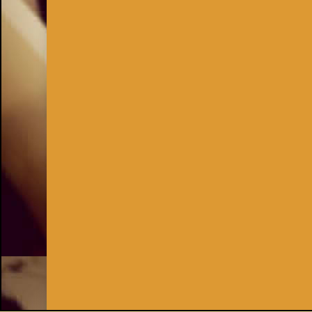
Inhaber:
Kay Burki
Erdbergstr. 10/3
1030 Wien
UID: AT U67122678