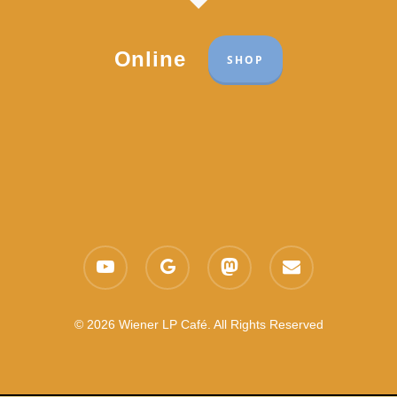
Online
SHOP
Part of the network:
Links
youtube
google-
mastodon
email
Datenschutzerklärung
plus
Es gelten die
AGB
Nachhaltigkeit CSR
© 2026 Wiener LP Café. All Rights Reserved
Feedback