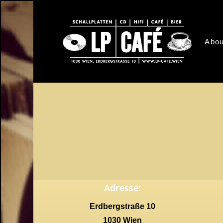
Skip
to
main
Abou
content
Adresse:
Erdbergstraße 10
1030 Wien