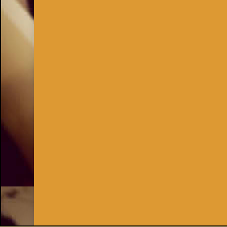
Inhaber:
Kay Burki
Erdbergstr. 10/3
1030 Wien
UID: AT U67122678