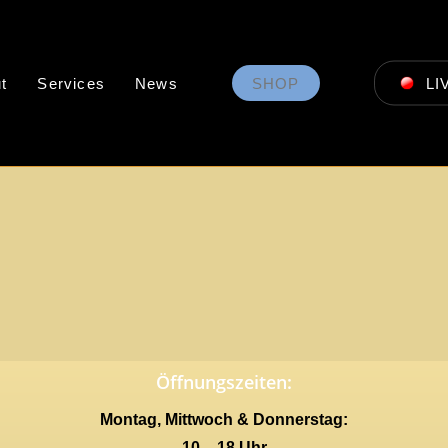
t
Services
News
SHOP
LI
Öffnungszeiten:
Montag, Mittwoch & Donnerstag:
10 – 18 Uhr