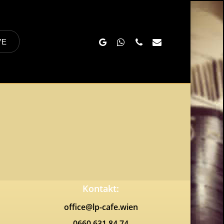
Google-
Whatsapp
Phone
Email
VE
Plus
Kontakt:
office@lp-cafe.wien
0660 631 84 74