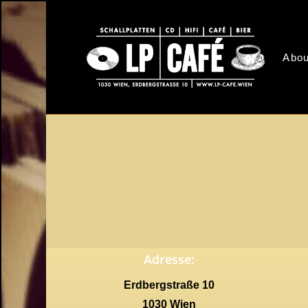
Skip
to
main
Abou
content
Adresse:
Erdbergstraße 10
1030 Wien