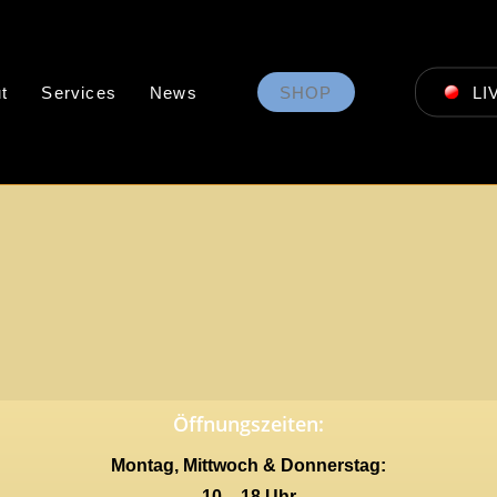
t
Services
News
SHOP
LI
Öffnungszeiten:
Montag, Mittwoch & Donnerstag:
10 – 18 Uhr