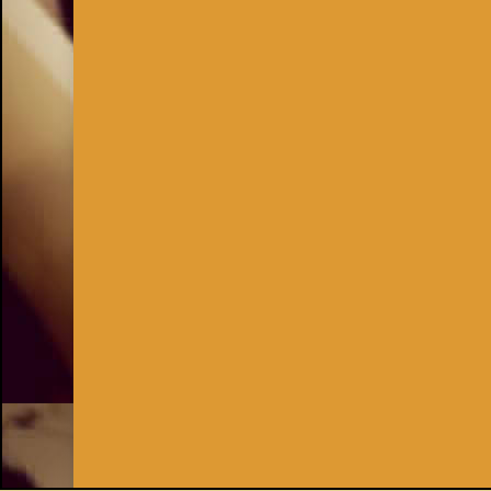
Inhaber:
Kay Burki
Erdbergstr. 10/3
1030 Wien
UID: AT U67122678