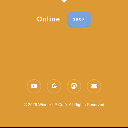
Online
SHOP
Part of the network:
Links
youtube
google-
mastodon
email
Datenschutzerklärung
plus
Es gelten die
AGB
Nachhaltigkeit CSR
© 2026 Wiener LP Café. All Rights Reserved
Feedback