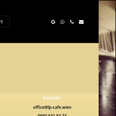
Google-
Whatsapp
Phone
Email
VE
Plus
Kontakt:
office@lp-cafe.wien
0660 631 84 74