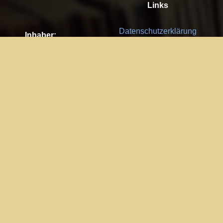
Links
Datenschutzerklärung
Inhaber:
Es gelten die
AGB
Nachhaltigkeit CSR
Kay Burki
Erdbergstr. 10/3
Feedback
1030 Wien
Bitte senden Sie uns Ihre Ideen,
UID: AT U67122678
Fehlerberichte und Anregungen!
Jedes Feedback ist für uns sehr
Impressum:
wichtig und wird von uns sehr
WKO Wien
geschätzt.
Part of the network: