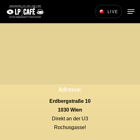
Skip
Men
LIVE
to
main
content
Adresse:
Erdbergstraße 10
1030 Wien
Direkt an der U3
Rochusgasse!