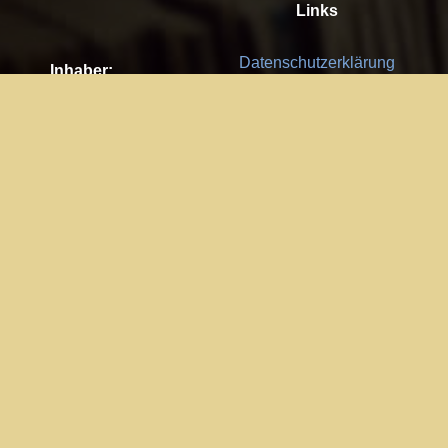
Links
Datenschutzerklärung
Inhaber:
Es gelten die
AGB
Nachhaltigkeit CSR
Kay Burki
Erdbergstr. 10/3
Feedback
1030 Wien
Bitte senden Sie uns Ihre Ideen,
UID: AT U67122678
Fehlerberichte und Anregungen!
Jedes Feedback ist für uns sehr
Impressum:
wichtig und wird von uns sehr
WKO Wien
geschätzt.
Part of the network: