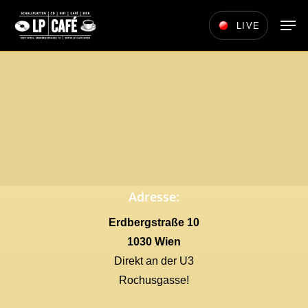
Skip
Men
LIVE
to
main
content
Adresse:
Erdbergstraße 10
1030 Wien
Direkt an der U3
Rochusgasse!