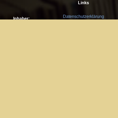
Links
Datenschutzerklärung
Inhaber:
Es gelten die
AGB
Nachhaltigkeit CSR
Kay Burki
Erdbergstr. 10/3
Feedback
1030 Wien
Bitte senden Sie uns Ihre Ideen,
UID: AT U67122678
Fehlerberichte und Anregungen!
Jedes Feedback ist für uns sehr
Impressum:
wichtig und wird von uns sehr
WKO Wien
geschätzt.
Part of the network: