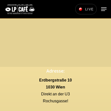
Skip
Men
LIVE
to
main
content
Adresse:
Erdbergstraße 10
1030 Wien
Direkt an der U3
Rochusgasse!