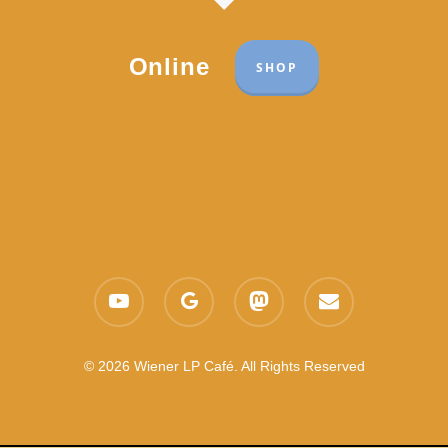
Online
SHOP
Part of the network:
Links
youtube
google-
mastodon
email
Datenschutzerklärung
plus
Es gelten die
AGB
Nachhaltigkeit CSR
© 2026 Wiener LP Café. All Rights Reserved
Feedback