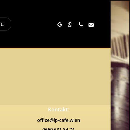
Google-
Whatsapp
Phone
Email
VE
Plus
Kontakt:
office@lp-cafe.wien
0660 631 84 74