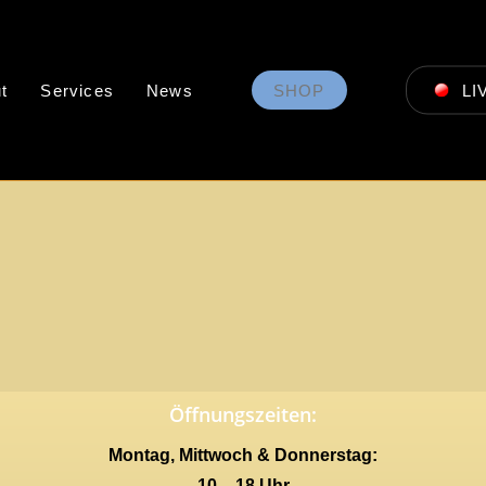
t
Services
News
SHOP
LI
Öffnungszeiten:
Montag, Mittwoch & Donnerstag:
10 – 18 Uhr