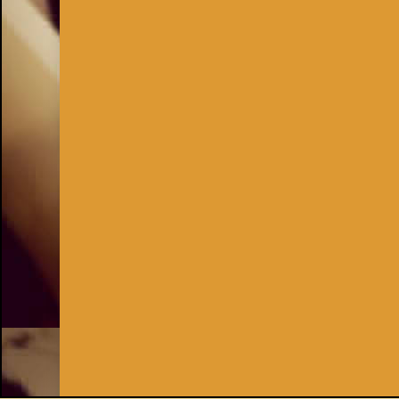
Inhaber:
Kay Burki
Erdbergstr. 10/3
1030 Wien
UID: AT U67122678