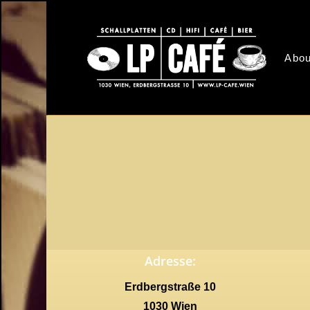
Skip
to
main
Abou
content
Adresse:
Erdbergstraße 10
1030 Wien