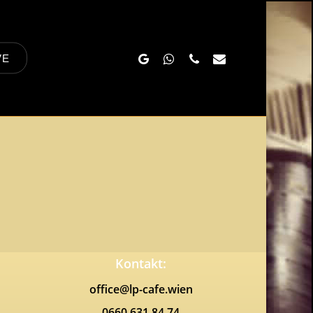
Google-
Whatsapp
Phone
Email
VE
Plus
Kontakt:
office@lp-cafe.wien
0660 631 84 74