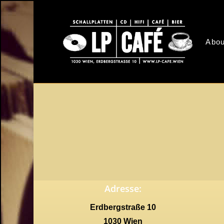
Skip
to
main
Abou
content
Adresse:
Erdbergstraße 10
1030 Wien