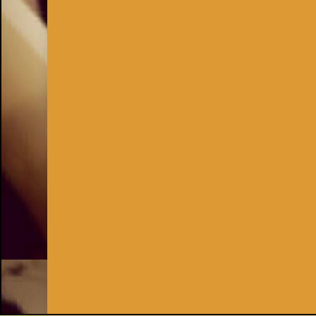
Inhaber:
Kay Burki
Erdbergstr. 10/3
1030 Wien
UID: AT U67122678