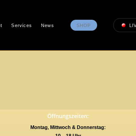
t
Services
News
SHOP
LI
Öffnungszeiten:
Montag, Mittwoch & Donnerstag:
10 – 18 Uhr