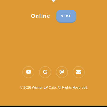
Online
SHOP
Part of the network:
Links
youtube
google-
mastodon
email
Datenschutzerklärung
plus
Es gelten die
AGB
Nachhaltigkeit CSR
© 2026 Wiener LP Café. All Rights Reserved
Feedback