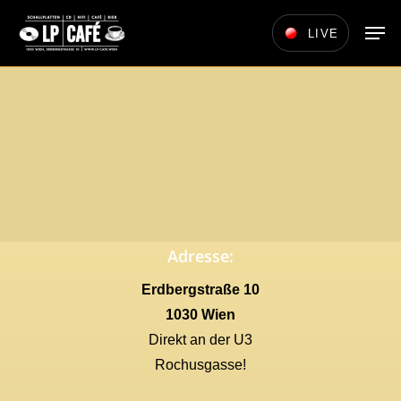
Skip
Men
LIVE
to
main
content
Adresse:
Erdbergstraße 10
1030 Wien
Direkt an der U3
Rochusgasse!