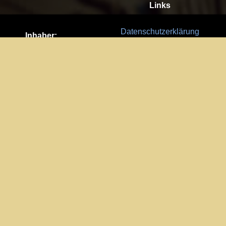
Links
Datenschutzerklärung
Inhaber:
Es gelten die
AGB
Nachhaltigkeit CSR
Kay Burki
Erdbergstr. 10/3
Feedback
1030 Wien
Bitte senden Sie uns Ihre Ideen,
UID: AT U67122678
Fehlerberichte und Anregungen!
Jedes Feedback ist für uns sehr
Impressum:
wichtig und wird von uns sehr
WKO Wien
geschätzt.
Part of the network: