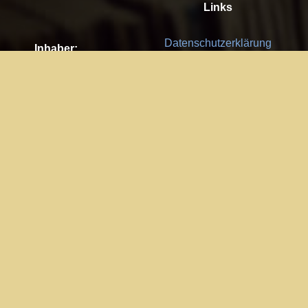
Links
Datenschutzerklärung
Inhaber:
Es gelten die
AGB
Nachhaltigkeit CSR
Kay Burki
Erdbergstr. 10/3
Feedback
1030 Wien
Bitte senden Sie uns Ihre Ideen,
UID: AT U67122678
Fehlerberichte und Anregungen!
Jedes Feedback ist für uns sehr
Impressum:
wichtig und wird von uns sehr
WKO Wien
geschätzt.
Part of the network: