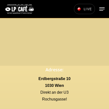
Skip
Men
LIVE
to
main
content
Adresse:
Erdbergstraße 10
1030 Wien
Direkt an der U3
Rochusgasse!