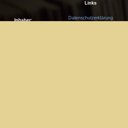
Links
Datenschutzerklärung
Inhaber:
Es gelten die
AGB
Nachhaltigkeit CSR
Kay Burki
Erdbergstr. 10/3
Feedback
1030 Wien
Bitte senden Sie uns Ihre Ideen,
UID: AT U67122678
Fehlerberichte und Anregungen!
Jedes Feedback ist für uns sehr
Impressum:
wichtig und wird von uns sehr
WKO Wien
geschätzt.
Part of the network: