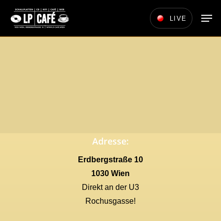
Skip
Men
LIVE
to
main
content
Adresse:
Erdbergstraße 10
1030 Wien
Direkt an der U3
Rochusgasse!