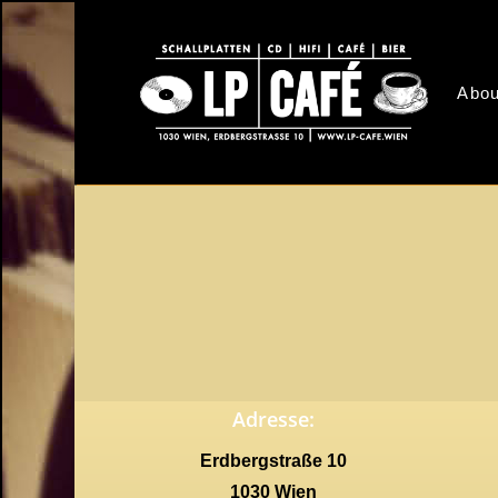
Skip
to
main
Abou
content
Adresse:
Erdbergstraße 10
1030 Wien