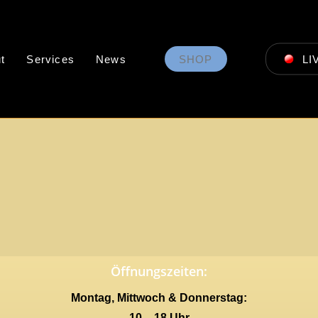
t
Services
News
SHOP
LI
Öffnungszeiten:
Montag, Mittwoch & Donnerstag:
10 – 18 Uhr