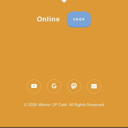
Online
SHOP
Part of the network:
Links
youtube
google-
mastodon
email
Datenschutzerklärung
plus
Es gelten die
AGB
Nachhaltigkeit CSR
© 2026 Wiener LP Café. All Rights Reserved
Feedback