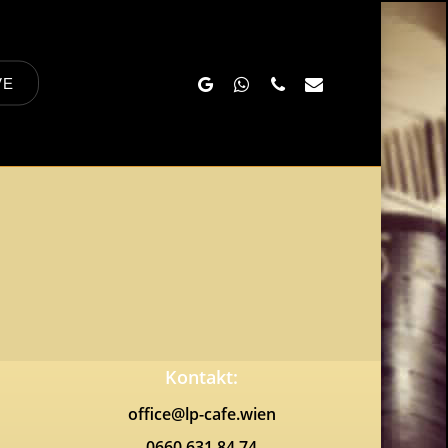
Google-
Whatsapp
Phone
Email
VE
Plus
Kontakt:
office@lp-cafe.wien
0660 631 84 74