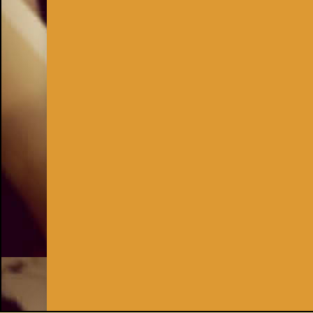
Inhaber:
Kay Burki
Erdbergstr. 10/3
1030 Wien
UID: AT U67122678