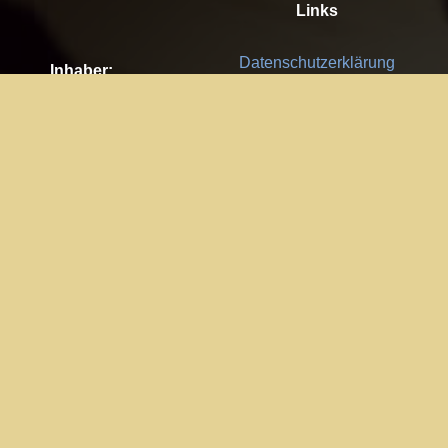
Links
Datenschutzerklärung
Inhaber:
Es gelten die
AGB
Nachhaltigkeit CSR
Kay Burki
Erdbergstr. 10/3
Feedback
1030 Wien
Bitte senden Sie uns Ihre Ideen,
UID: AT U67122678
Fehlerberichte und Anregungen!
Jedes Feedback ist für uns sehr
Impressum:
wichtig und wird von uns sehr
WKO Wien
geschätzt.
Part of the network: