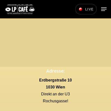
Skip
Men
LIVE
to
main
content
Adresse:
Erdbergstraße 10
1030 Wien
Direkt an der U3
Rochusgasse!