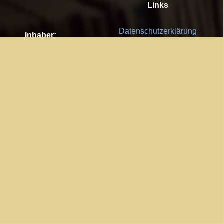
Links
Datenschutzerklärung
Inhaber:
Es gelten die
AGB
Nachhaltigkeit CSR
Kay Burki
Erdbergstr. 10/3
Feedback
1030 Wien
Bitte senden Sie uns Ihre Ideen,
UID: AT U67122678
Fehlerberichte und Anregungen!
Jedes Feedback ist für uns sehr
Impressum:
wichtig und wird von uns sehr
WKO Wien
geschätzt.
Part of the network: