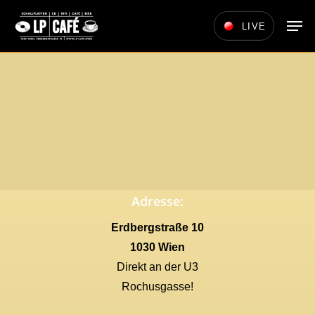
Skip
Men
LIVE
to
main
content
Adresse:
Erdbergstraße 10
1030 Wien
Direkt an der U3
Rochusgasse!