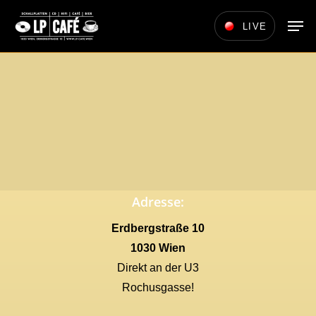
Skip
Men
LIVE
to
main
content
Adresse:
Erdbergstraße 10
1030 Wien
Direkt an der U3
Rochusgasse!