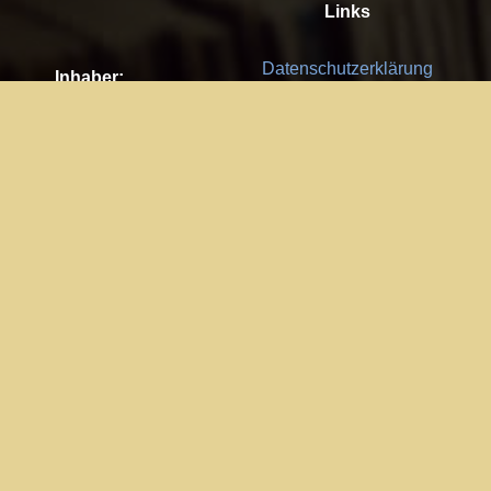
Links
Datenschutzerklärung
Inhaber:
Es gelten die
AGB
Nachhaltigkeit CSR
Kay Burki
Erdbergstr. 10/3
Feedback
1030 Wien
Bitte senden Sie uns Ihre Ideen,
UID: AT U67122678
Fehlerberichte und Anregungen!
Jedes Feedback ist für uns sehr
Impressum:
wichtig und wird von uns sehr
WKO Wien
geschätzt.
Part of the network: