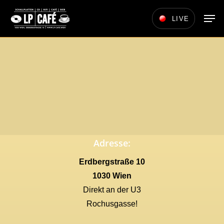
Skip
Men
LIVE
to
main
content
Adresse:
Erdbergstraße 10
1030 Wien
Direkt an der U3
Rochusgasse!