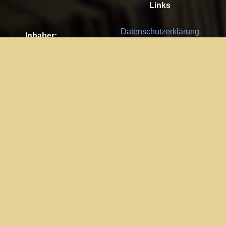
Links
Datenschutzerklärung
Inhaber:
Es gelten die
AGB
Nachhaltigkeit CSR
Kay Burki
Erdbergstr. 10/3
Feedback
1030 Wien
Bitte senden Sie uns Ihre Ideen,
UID: AT U67122678
Fehlerberichte und Anregungen!
Jedes Feedback ist für uns sehr
Impressum:
wichtig und wird von uns sehr
WKO Wien
geschätzt.
Part of the network: