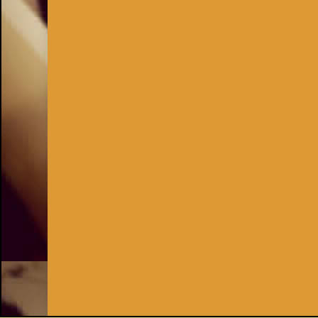
Inhaber:
Kay Burki
Erdbergstr. 10/3
1030 Wien
UID: AT U67122678