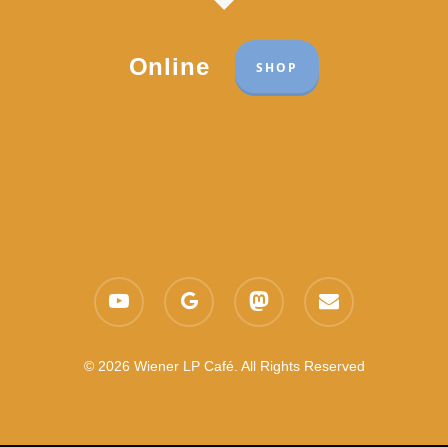
Online
SHOP
Part of the network:
Links
youtube
google-
mastodon
email
Datenschutzerklärung
plus
Es gelten die
AGB
Nachhaltigkeit CSR
© 2026 Wiener LP Café. All Rights Reserved
Feedback