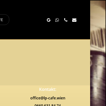
Google-
Whatsapp
Phone
Email
VE
Plus
Kontakt:
office@lp-cafe.wien
0660 631 84 74