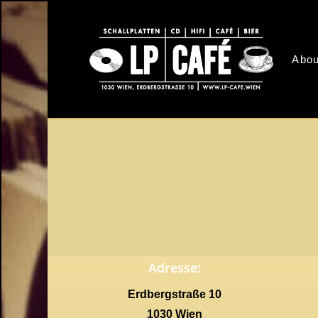
Skip
to
main
Abou
content
Adresse:
Erdbergstraße 10
1030 Wien