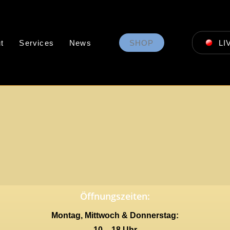
t
Services
News
SHOP
LI
Öffnungszeiten:
Montag, Mittwoch & Donnerstag:
10 – 18 Uhr