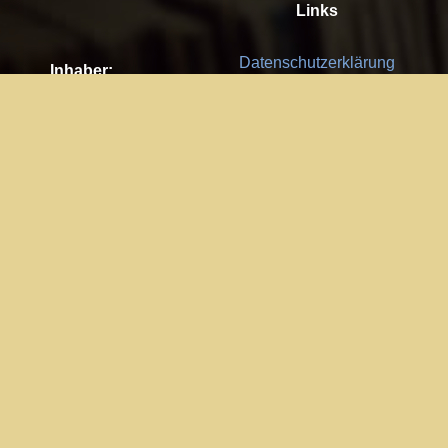
Links
Datenschutzerklärung
Inhaber:
Es gelten die
AGB
Nachhaltigkeit CSR
Kay Burki
Erdbergstr. 10/3
Feedback
1030 Wien
Bitte senden Sie uns Ihre Ideen,
UID: AT U67122678
Fehlerberichte und Anregungen!
Jedes Feedback ist für uns sehr
Impressum:
wichtig und wird von uns sehr
WKO Wien
geschätzt.
Part of the network: