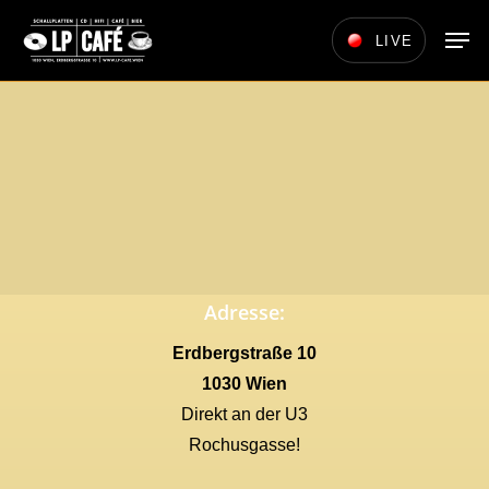
Skip
Men
LIVE
to
main
content
Adresse:
Erdbergstraße 10
1030 Wien
Direkt an der U3
Rochusgasse!