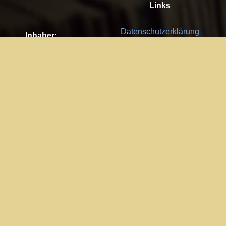
Links
Datenschutzerklärung
Inhaber:
Es gelten die
AGB
Nachhaltigkeit CSR
Kay Burki
Erdbergstr. 10/3
Feedback
1030 Wien
Bitte senden Sie uns Ihre Ideen,
UID: AT U67122678
Fehlerberichte und Anregungen!
Jedes Feedback ist für uns sehr
Impressum:
wichtig und wird von uns sehr
WKO Wien
geschätzt.
Part of the network: