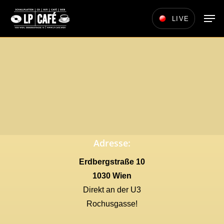
Skip
Men
LIVE
to
main
content
Adresse:
Erdbergstraße 10
1030 Wien
Direkt an der U3
Rochusgasse!