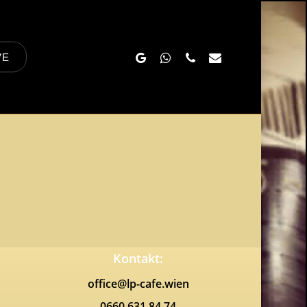
Google-
Whatsapp
Phone
Email
VE
Plus
Kontakt:
office@lp-cafe.wien
0660 631 84 74