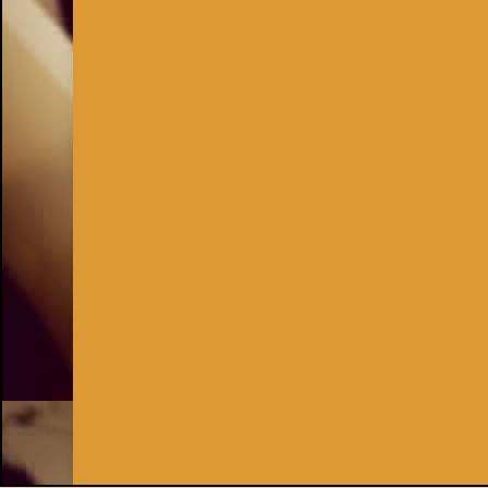
Inhaber:
Kay Burki
Erdbergstr. 10/3
1030 Wien
UID: AT U67122678