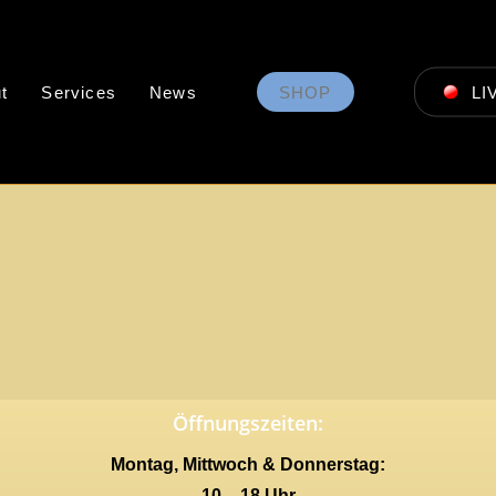
t
Services
News
SHOP
LI
Öffnungszeiten:
Montag, Mittwoch & Donnerstag:
10 – 18 Uhr