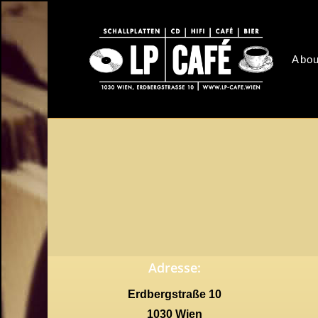
Skip
to
main
Abou
content
Adresse:
Erdbergstraße 10
1030 Wien