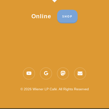
Online
SHOP
Part of the network:
Links
youtube
google-
mastodon
email
Datenschutzerklärung
plus
Es gelten die
AGB
Nachhaltigkeit CSR
© 2026 Wiener LP Café. All Rights Reserved
Feedback