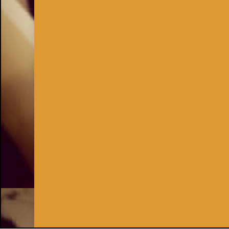
Inhaber:
Kay Burki
Erdbergstr. 10/3
1030 Wien
UID: AT U67122678