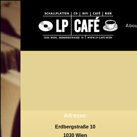
Skip
to
main
Abou
content
Adresse:
Erdbergstraße 10
1030 Wien