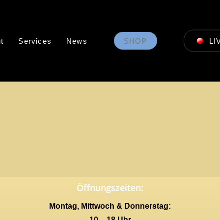
t
Services
News
SHOP
LI
Öffnungszeiten:
Montag, Mittwoch & Donnerstag:
10 – 18 Uhr