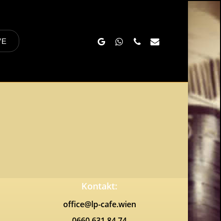
Google-
Whatsapp
Phone
Email
VE
Plus
Kontakt:
office@lp-cafe.wien
0660 631 84 74