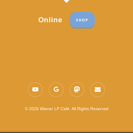
Online
SHOP
Part of the network:
Links
youtube
google-
mastodon
email
Datenschutzerklärung
plus
Es gelten die
AGB
Nachhaltigkeit CSR
© 2026 Wiener LP Café. All Rights Reserved
Feedback