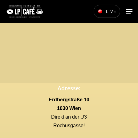
Skip
Men
LIVE
to
main
content
Adresse:
Erdbergstraße 10
1030 Wien
Direkt an der U3
Rochusgasse!