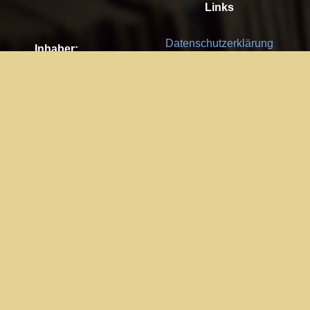
Links
Datenschutzerklärung
Inhaber:
Es gelten die
AGB
Nachhaltigkeit CSR
Kay Burki
Erdbergstr. 10/3
Feedback
1030 Wien
Bitte senden Sie uns Ihre Ideen,
UID: AT U67122678
Fehlerberichte und Anregungen!
Jedes Feedback ist für uns sehr
Impressum:
wichtig und wird von uns sehr
WKO Wien
geschätzt.
Part of the network: