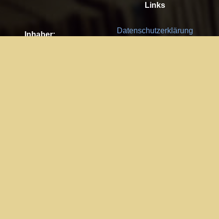
Links
Datenschutzerklärung
Inhaber:
Es gelten die
AGB
Nachhaltigkeit CSR
Kay Burki
Erdbergstr. 10/3
Feedback
1030 Wien
Bitte senden Sie uns Ihre Ideen,
UID: AT U67122678
Fehlerberichte und Anregungen!
Jedes Feedback ist für uns sehr
Impressum:
wichtig und wird von uns sehr
WKO Wien
geschätzt.
Part of the network: