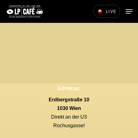
Skip
Men
LIVE
to
main
content
Adresse:
Erdbergstraße 10
1030 Wien
Direkt an der U3
Rochusgasse!