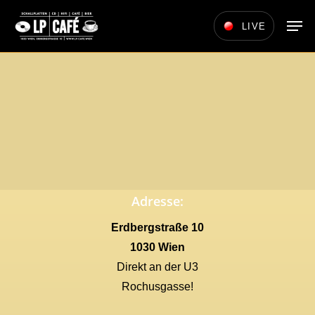
Skip
Men
LIVE
to
main
content
Adresse:
Erdbergstraße 10
1030 Wien
Direkt an der U3
Rochusgasse!