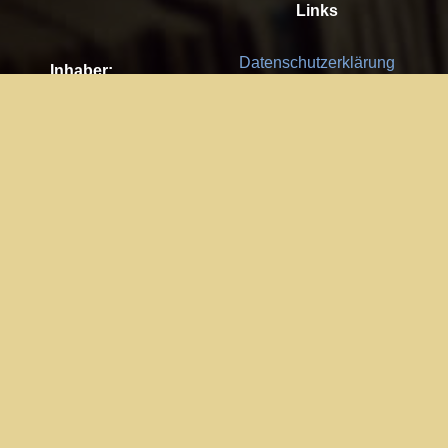
Links
Datenschutzerklärung
Inhaber:
Es gelten die
AGB
Nachhaltigkeit CSR
Kay Burki
Erdbergstr. 10/3
Feedback
1030 Wien
Bitte senden Sie uns Ihre Ideen,
UID: AT U67122678
Fehlerberichte und Anregungen!
Jedes Feedback ist für uns sehr
Impressum:
wichtig und wird von uns sehr
WKO Wien
geschätzt.
Part of the network: