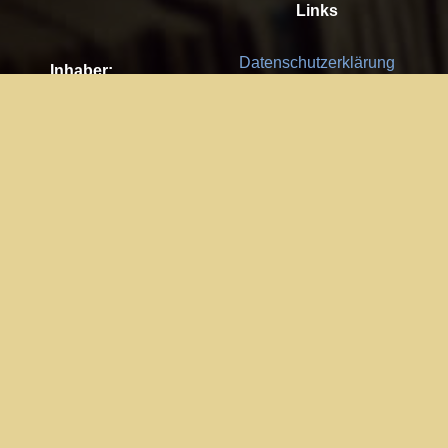
Links
Datenschutzerklärung
Inhaber:
Es gelten die
AGB
Nachhaltigkeit CSR
Kay Burki
Erdbergstr. 10/3
Feedback
1030 Wien
Bitte senden Sie uns Ihre Ideen,
UID: AT U67122678
Fehlerberichte und Anregungen!
Jedes Feedback ist für uns sehr
Impressum:
wichtig und wird von uns sehr
WKO Wien
geschätzt.
Part of the network: