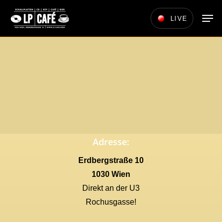
Skip
Men
LIVE
to
main
content
Adresse:
Erdbergstraße 10
1030 Wien
Direkt an der U3
Rochusgasse!