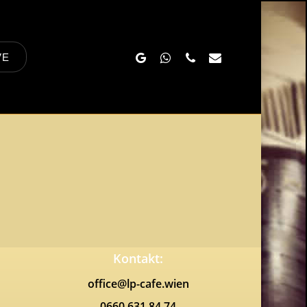
Google-
Whatsapp
Phone
Email
VE
Plus
Kontakt:
office@lp-cafe.wien
0660 631 84 74