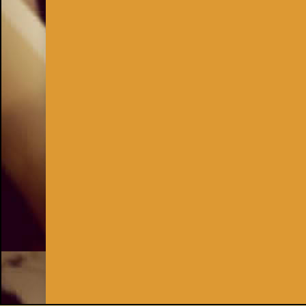
Inhaber:
Kay Burki
Erdbergstr. 10/3
1030 Wien
UID: AT U67122678