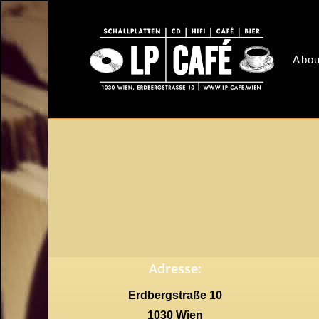
Skip
to
main
Abou
content
Adresse:
Erdbergstraße 10
1030 Wien