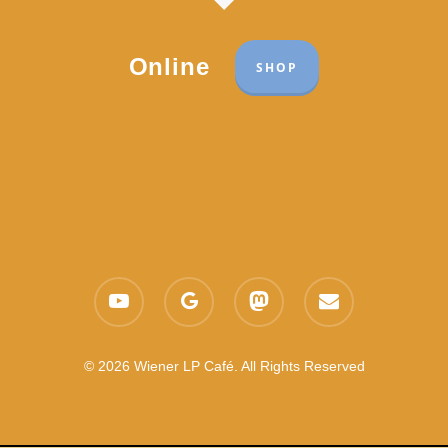
Online
SHOP
Part of the network:
Links
youtube
google-
mastodon
email
Datenschutzerklärung
plus
Es gelten die
AGB
Nachhaltigkeit CSR
© 2026 Wiener LP Café. All Rights Reserved
Feedback