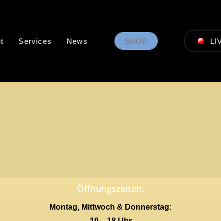
t
Services
News
SHOP
LI
Öffnungszeiten:
Montag, Mittwoch & Donnerstag:
10 – 18 Uhr