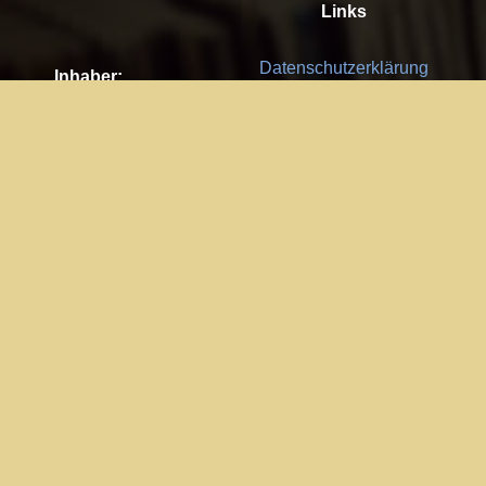
Links
Datenschutzerklärung
Inhaber:
Es gelten die
AGB
Nachhaltigkeit CSR
Kay Burki
Erdbergstr. 10/3
Feedback
1030 Wien
Bitte senden Sie uns Ihre Ideen,
UID: AT U67122678
Fehlerberichte und Anregungen!
Jedes Feedback ist für uns sehr
Impressum:
wichtig und wird von uns sehr
WKO Wien
geschätzt.
Part of the network: