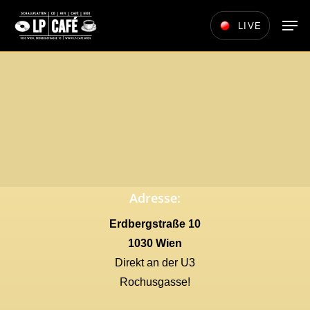
Skip
Men
LIVE
to
main
content
Adresse:
Erdbergstraße 10
1030 Wien
Direkt an der U3
Rochusgasse!