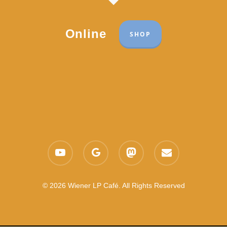
Online
SHOP
Part of the network:
Links
youtube
google-
mastodon
email
Datenschutzerklärung
plus
Es gelten die
AGB
Nachhaltigkeit CSR
© 2026 Wiener LP Café. All Rights Reserved
Feedback