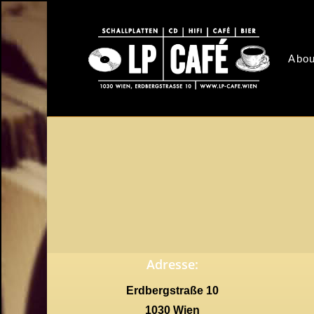
Skip
to
main
Abou
content
Adresse:
Erdbergstraße 10
1030 Wien