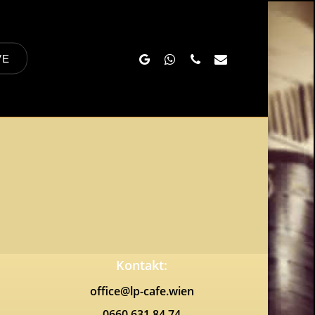
Google-
Whatsapp
Phone
Email
VE
Plus
Kontakt:
office@lp-cafe.wien
0660 631 84 74