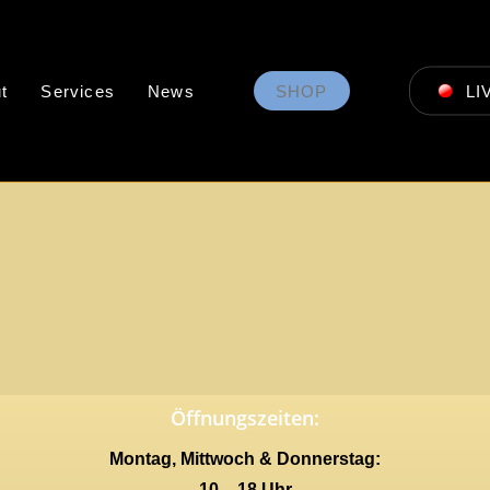
t
Services
News
SHOP
LI
Öffnungszeiten:
Montag, Mittwoch & Donnerstag:
10 – 18 Uhr