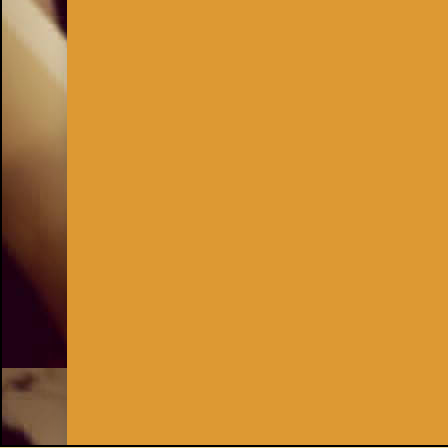
Inhaber:
Kay Burki
Erdbergstr. 10/3
1030 Wien
UID: AT U67122678