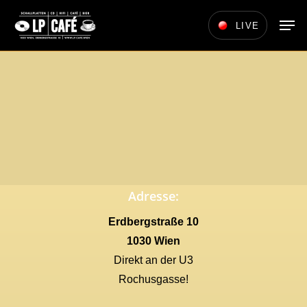
Skip
Men
LIVE
to
main
content
Adresse:
Erdbergstraße 10
1030 Wien
Direkt an der U3
Rochusgasse!