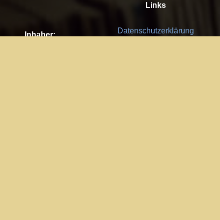
Links
Datenschutzerklärung
Inhaber:
Es gelten die
AGB
Nachhaltigkeit CSR
Kay Burki
Erdbergstr. 10/3
Feedback
1030 Wien
Bitte senden Sie uns Ihre Ideen,
UID: AT U67122678
Fehlerberichte und Anregungen!
Jedes Feedback ist für uns sehr
Impressum:
wichtig und wird von uns sehr
WKO Wien
geschätzt.
Part of the network: