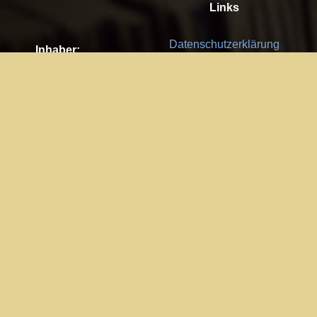
Links
Datenschutzerklärung
Inhaber:
Es gelten die
AGB
Nachhaltigkeit CSR
Kay Burki
Erdbergstr. 10/3
Feedback
1030 Wien
Bitte senden Sie uns Ihre Ideen,
UID: AT U67122678
Fehlerberichte und Anregungen!
Jedes Feedback ist für uns sehr
Impressum:
wichtig und wird von uns sehr
WKO Wien
geschätzt.
Part of the network: