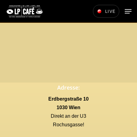
Skip
Men
LIVE
to
main
content
Adresse:
Erdbergstraße 10
1030 Wien
Direkt an der U3
Rochusgasse!